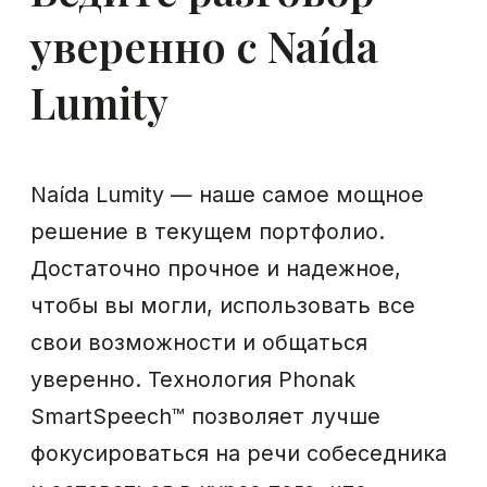
потребностям
вашего ребенка
Phonak Sky Lumity — новые детские
аппараты, которые поддержат
ребенка на каждом этапе его
развития. Технология SmartSpeech™
в Sky Lumity делает приоритетным
понимание речи. С Phonak вы можете
быть уверены, что ваш ребенок
получит решение, которое позволит
ему раскрывать свой потенциал
в полную меру.
Узнайте больше о Sky Lumity