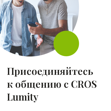
Детский слух –
уверенное будущее
Нарушение слуха вовсе
не означает, что ребёнок никогда
не сможет ощутить богатство
звукового диапазона жизни.
Вовремя и правильно
подобранное решение может
полностью всё изменить.