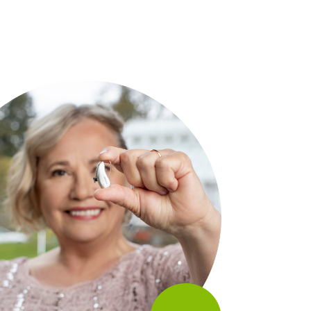
В разных ситуациях воспринимать
информацию на слух бывает сложно.
Чтобы не терять нить разговора
и участвовать в общении на равных,
важно хорошо понимать окружающих.
Phonak Lumity с уникальной
технологией SmartSpeech улучшает
понимание речи и точнее
фокусируется на том, что вы хотите
услышать.
Узнайте больше о Audéo Lumity