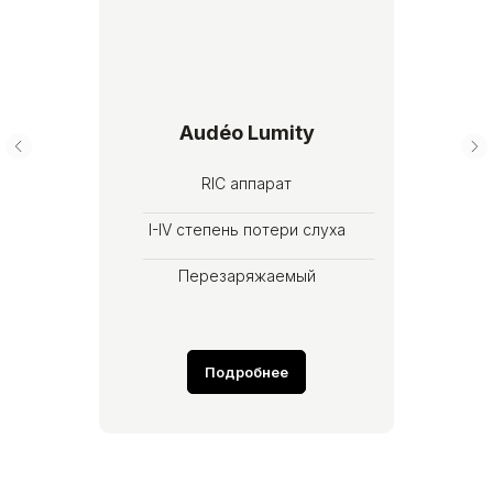
Audéo Lumity
RIC аппарат
___________________________________
I-IV степень потери слуха
___________________________________
Перезаряжаемый
Полное погружение
Подробнее
в общение с Audéo
Lumity