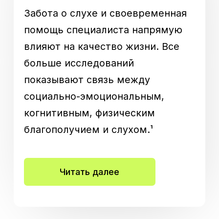
Другие страны
О Phonak
ВКонтакте
Sonova Group
Hear the World
Правовая информация
Настройки Cookie
Регистрационные удостоверения
Phonak – A Sonova brand