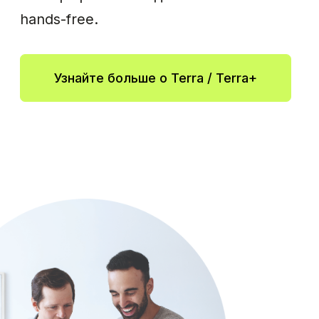
способности
Современные исследования
показывают, что использование
слуховых аппаратов может
снизить риск умственных
расстройств. Мы сотрудничаем
со специалистами по слуху во
всем мире, чтобы поддерживать
когнитивное благополучие их
пациентов.
Читать далее