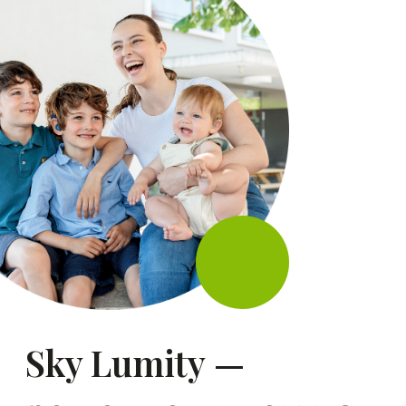
доступное всем
Мы уверены, что возможность
слышать лучше должна быть
доступна каждому. Поэтому
мы создали Terra+ и Terra — слуховые
аппараты Phonak для тех,
кому важны качественное звучание
и доступность. Автоматические
программы, универсальные
возможности подключения
к смартфонам и гаджетам и звонки
hands-free.
Узнайте больше о Terra / Terra+