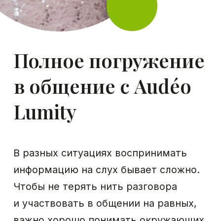
Ведите разговор
уверенно с Naída
Lumity
Naída Lumity — наше самое мощное