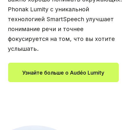
решение в текущем портфолио.
Достаточно прочное и надежное,
чтобы вы могли, использовать все
свои возможности и общаться
уверенно. Технология Phonak
SmartSpeech™ позволяет лучше
фокусироваться на речи собеседника
и оставаться в курсе того, что
происходит вокруг вас, поэтому
вы можете уверенно вести беседу
и наслаждаться моментом.
Узнайте больше о Naída Lumity