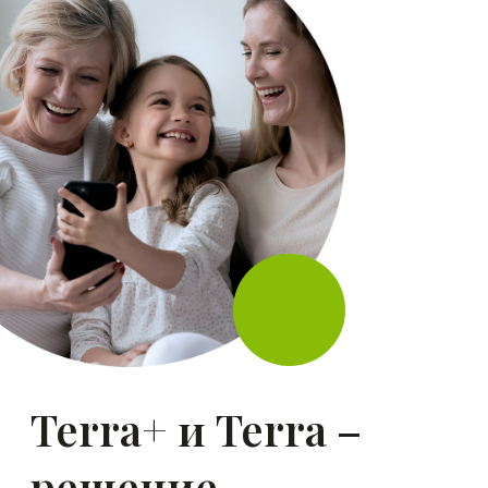
Хороший слух –
основа благополучия
Забота о слухе и своевременная
помощь специалиста напрямую
влияют на качество жизни. Все
больше исследований
показывают связь между
социально-эмоциональным,
когнитивным, физическим
благополучием и слухом.¹